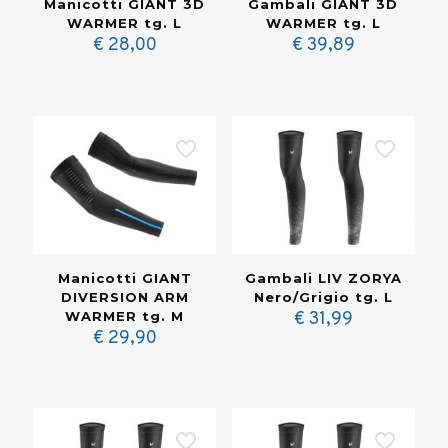
Marca
+
Manicotti GIANT 3D
Gambali GIANT 3D
WARMER tg. L
WARMER tg. L
€
28,00
€
39,89
Taglia
+
Manicotti GIANT
Gambali LIV ZORYA
DIVERSION ARM
Nero/Grigio tg. L
WARMER tg. M
€
31,99
€
29,90