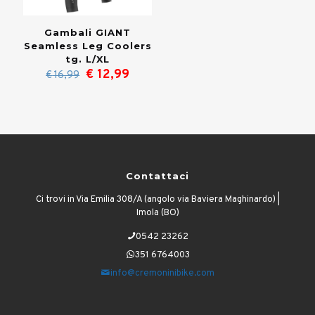
Gambali GIANT
Seamless Leg Coolers
tg. L/XL
Il
Il
€
12,99
€
16,99
prezzo
prezzo
originale
attuale
era:
è:
€ 16,99.
€ 12,99.
Contattaci
Ci trovi in Via Emilia 308/A (angolo via Baviera Maghinardo) |
Imola (BO)
0542 23262
351 6764003
info@cremoninibike.com