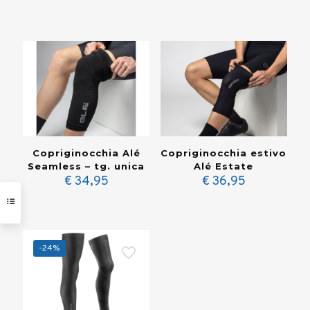
Copriginocchia Alé
Copriginocchia estivo
Seamless – tg. unica
Alé Estate
€
34,95
€
36,95
-24%