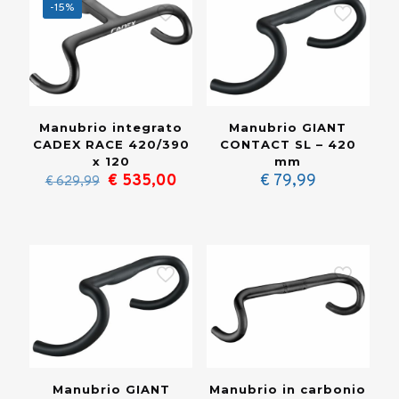
-15%
Manubrio integrato
Manubrio GIANT
CADEX RACE 420/390
CONTACT SL – 420
x 120
mm
Il
Il
€
535,00
€
79,99
€
629,99
prezzo
prezzo
originale
attuale
era:
è:
€ 629,99.
€ 535,00.
Manubrio GIANT
Manubrio in carbonio