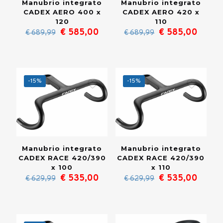
Marca
+
Manubrio integrato
Manubrio integrato
CADEX AERO 400 x
CADEX AERO 420 x
120
110
Materiale
+
Il
Il
Il
Il
€
585,00
€
585,00
€
689,99
€
689,99
prezzo
prezzo
prezzo
prezz
originale
attuale
originale
attual
era:
è:
era:
è:
€ 689,99.
€ 585,00.
€ 689,99.
€ 585
-15%
-15%
Manubrio integrato
Manubrio integrato
CADEX RACE 420/390
CADEX RACE 420/390
x 100
x 110
Il
Il
Il
Il
€
535,00
€
535,00
€
629,99
€
629,99
prezzo
prezzo
prezzo
prezz
originale
attuale
originale
attual
era:
è:
era:
è:
€ 629,99.
€ 535,00.
€ 629,99.
€ 535