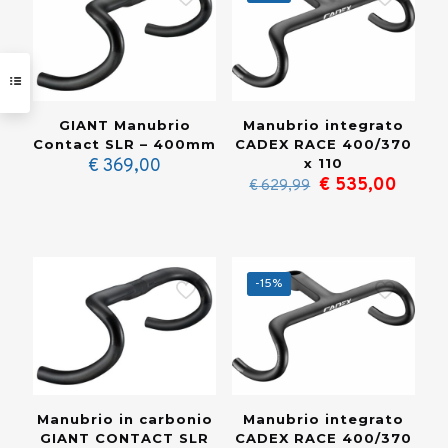
GIANT Manubrio
Manubrio integrato
Contact SLR – 400mm
CADEX RACE 400/370
€
369,00
x 110
Il
Il
€
535,00
€
629,99
prezzo
prezz
originale
attual
era:
è:
€ 629,99.
€ 535
-15%
Manubrio in carbonio
Manubrio integrato
GIANT CONTACT SLR
CADEX RACE 400/370