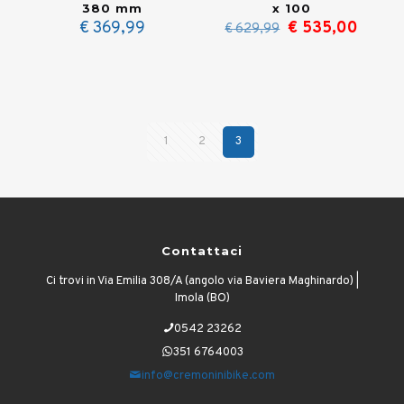
380 mm
x 100
Il
Il
€
369,99
€
535,00
€
629,99
prezzo
prezz
originale
attual
era:
è:
€ 629,99.
€ 535
1
2
3
Contattaci
Ci trovi in Via Emilia 308/A (angolo via Baviera Maghinardo) |
Imola (BO)
0542 23262
351 6764003
info@cremoninibike.com