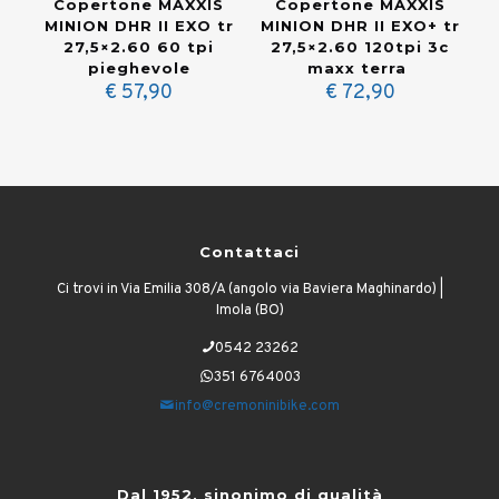
Misura copertone
Copertone MAXXIS
Copertone MAXXIS
+
MINION DHR II EXO tr
MINION DHR II EXO+ tr
27,5×2.60 60 tpi
27,5×2.60 120tpi 3c
pieghevole
maxx terra
€
57,90
€
72,90
Contattaci
Ci trovi in Via Emilia 308/A (angolo via Baviera Maghinardo) |
Imola (BO)
0542 23262
351 6764003
info@cremoninibike.com
Dal 1952, sinonimo di qualità