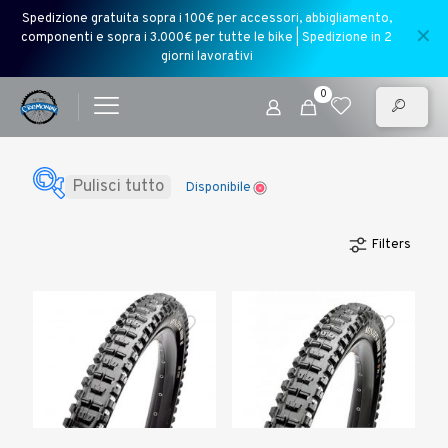
Spedizione gratuita sopra i 100€ per accessori, abbigliamento,
✕
componenti e sopra i 3.000€ per tutte le bike | Spedizione in 2
giorni lavorativi
0
Pulisci tutto
Disponibile
Filters
Prezzo:
€ 57,00
—
€
73,00
Disponibile
Categorie
+
Marca
+