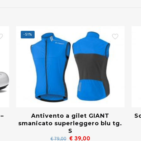
-51%
Antivento a gilet GIANT
S
 –
smanicato superleggero blu tg.
S
Il
Il
€
39,00
€
79,00