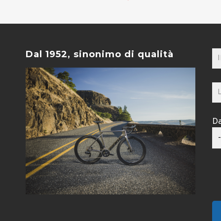
prezzo
prezzo
originale
attuale
.
era:
è:
€ 79,00.
€ 39,00.
Dal 1952, sinonimo di qualità
Da