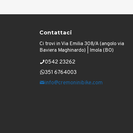
originale
attuale
era:
è:
€ 179,00.
€ 125,00
Contattaci
Ci trovi in Via Emilia 308/A (angolo via
Baviera Maghinardo) | Imola (BO)
0542 23262
351 6764003
info@cremoninibike.com