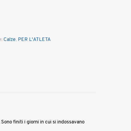
e:
Calze
,
PER L'ATLETA
ono finiti i giorni in cui si indossavano