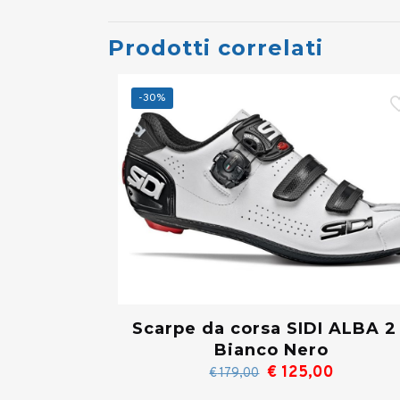
Prodotti correlati
-30%
Scarpe da corsa SIDI ALBA 2
Bianco Nero
Il
Il
€
125,00
€
179,00
prezzo
prezzo