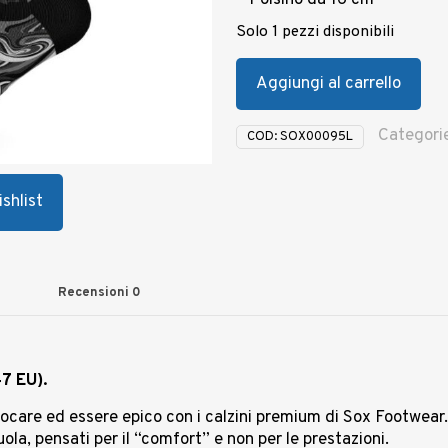
– Polsino da 16 cm
Solo 1 pezzi disponibili
Aggiungi al carrello
Categori
COD:
SOX00095L
shlist
Recensioni
0
47 EU).
iocare ed essere epico con i calzini premium di Sox Footwear. S
cuola, pensati per il “comfort” e non per le prestazioni.