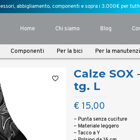
ssori, abbigliamento, componenti e sopra i 3.000€ per tutte l
Home
Chi siamo
Blog
Con
Componenti
Per la bici
Per la manutenz
Calze SOX 
tg. L
€
15,00
– Punta senza cuciture
– Materiale leggero
– Tacco a Y