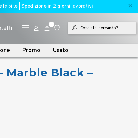
✕
e bike | Spedizione in 2 giorni lavorativi
0
tatti
ione
Promo
Usato
– Marble Black –