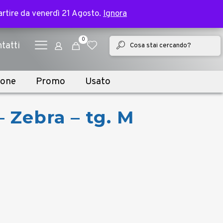
✕
e bike | Spedizione in 2 giorni lavorativi
partire da venerdì 21 Agosto.
partire da venerdì 21 Agosto.
Ignora
Ignora
0
tatti
ione
Promo
Usato
 Zebra – tg. M