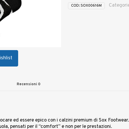
Categori
COD:
SOX00616M
shlist
Recensioni
0
iocare ed essere epico con i calzini premium di Sox Footwear. S
cuola, pensati per il “comfort” e non per le prestazioni.