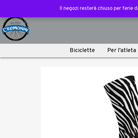
Spedizione gratuita sopra i 100€ per acce
Il negozi resterà chiuso per ferie
Il negozi resterà chiuso per ferie
Biciclette
Per l’atleta