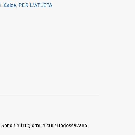
e:
Calze
,
PER L'ATLETA
ono finiti i giorni in cui si indossavano