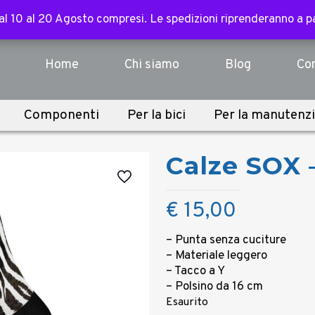
ssori, abbigliamento, componenti e sopra i 3.000€ per tutte l
 dal 10 al 20 Agosto compresi. Le spedizioni riprenderanno a 
 dal 10 al 20 Agosto compresi. Le spedizioni riprenderanno a 
Home
Chi siamo
Blog
Con
Componenti
Per la bici
Per la manutenz
Calze SOX –
€
15,00
– Punta senza cuciture
– Materiale leggero
– Tacco a Y
– Polsino da 16 cm
Esaurito