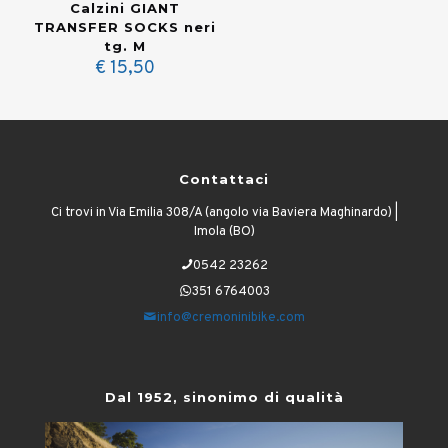
Calzini GIANT
TRANSFER SOCKS neri
tg. M
€
15,50
Contattaci
Ci trovi in Via Emilia 308/A (angolo via Baviera Maghinardo) |
Imola (BO)
0542 23262
351 6764003
info@cremoninibike.com
Dal 1952, sinonimo di qualità