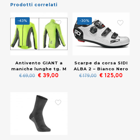
Prodotti correlati
-43%
-30%
Antivento GIANT a
Scarpe da corsa SIDI
maniche lunghe tg. M
ALBA 2 – Bianco Nero
Il
Il
Il
Il
€
39,00
€
125,00
€
69,00
€
179,00
prezzo
prezzo
prezzo
prezzo
originale
attuale
originale
attual
era:
è:
era:
è:
€ 69,00.
€ 39,00.
€ 179,00.
€ 125,