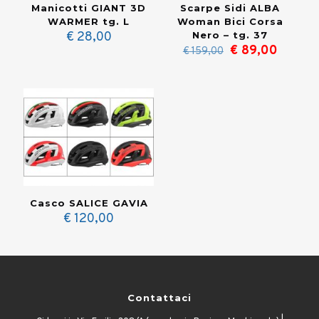
Manicotti GIANT 3D
Scarpe Sidi ALBA
WARMER tg. L
Woman Bici Corsa
€
28,00
Nero – tg. 37
Il
Il
€
89,00
€
159,00
prezzo
prezzo
originale
attuale
era:
è:
€ 159,00.
€ 89,0
Casco SALICE GAVIA
€
120,00
Contattaci