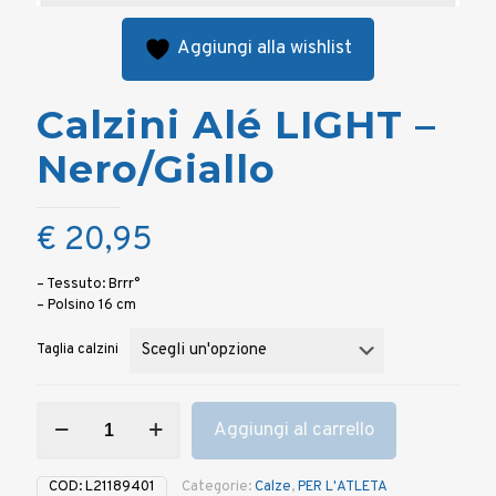
Aggiungi alla wishlist
Calzini Alé LIGHT –
Nero/Giallo
€
20,95
– Tessuto: Brrr°
– Polsino 16 cm
Taglia calzini
Calzini
Aggiungi al carrello
Alé
LIGHT
-
COD:
L21189401
Categorie:
Calze
,
PER L'ATLETA
Nero/Giallo