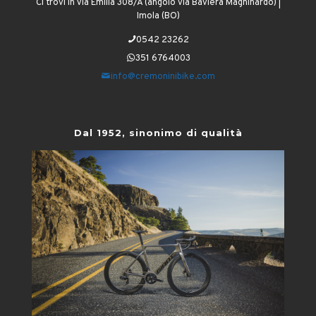
Ci trovi in Via Emilia 308/A (angolo via Baviera Maghinardo) |
Imola (BO)
0542 23262
351 6764003
info@cremoninibike.com
Dal 1952, sinonimo di qualità