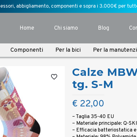
ssori, abbigliamento, componenti e sopra i 3.000€ per tutte l
Home
Chi siamo
Blog
Con
Componenti
Per la bici
Per la manutenz
Calze MB
tg. S-M
€
22,00
– Taglia 35-40 EU
– Materiale principale: Q-SK
– Efficacia batteriostatica e