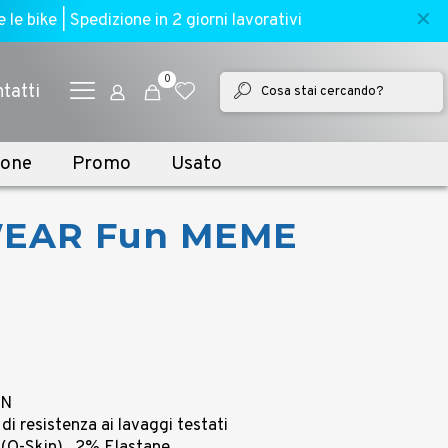
✕
e bike | Spedizione in 2 giorni lavorativi
0
tatti
ione
Promo
Usato
WEAR Fun MEME
IN
 di resistenza ai lavaggi testati