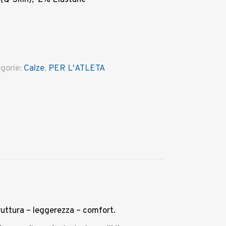
 (Q-Skin), 2% Elastane
gorie:
Calze
,
PER L'ATLETA
truttura – leggerezza – comfort.