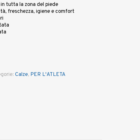
 in tutta la zona del piede
ità, freschezza, igiene e comfort
ri
tata
ata
gorie:
Calze
,
PER L'ATLETA