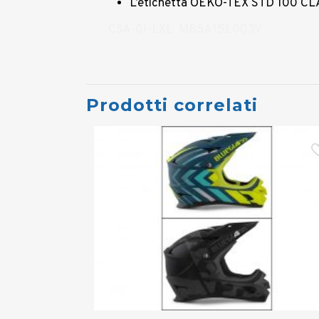
L’etichetta OEKO-TEX STD 100 CLASS
CSA-GI-LXL MBSA15L003V
Prodotti correlati