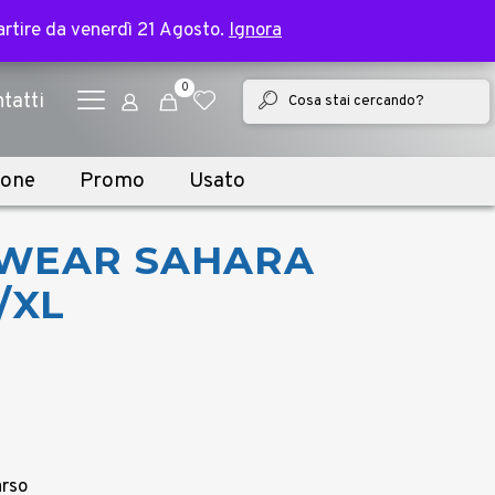
✕
e bike | Spedizione in 2 giorni lavorativi
partire da venerdì 21 Agosto.
partire da venerdì 21 Agosto.
Ignora
Ignora
0
tatti
ione
Promo
Usato
MBWEAR SAHARA
L/XL
arso