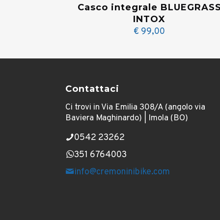
Casco integrale BLUEGRAS
INTOX
€
99,00
Contattaci
Ci trovi in Via Emilia 308/A (angolo via
Baviera Maghinardo) | Imola (BO)
0542 23262
351 6764003
info@cremoninibike.com