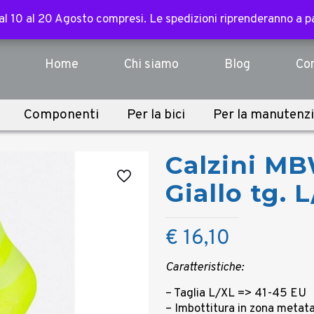
ssori, abbigliamento, componenti e sopra i 3.000€ per tutte l
 dal 10 al 20 Agosto compresi. Le spedizioni riprenderanno a 
 dal 10 al 20 Agosto compresi. Le spedizioni riprenderanno a 
Home
Chi siamo
Blog
Con
Componenti
Per la bici
Per la manutenz
Calzini 
Giallo tg. 
€
16,10
Caratteristiche:
– Taglia L/XL => 41-45 EU
– Imbottitura in zona metat