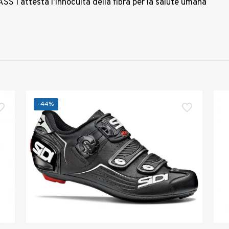
 I attesta l’innocuità della fibra per la salute umana
-44%