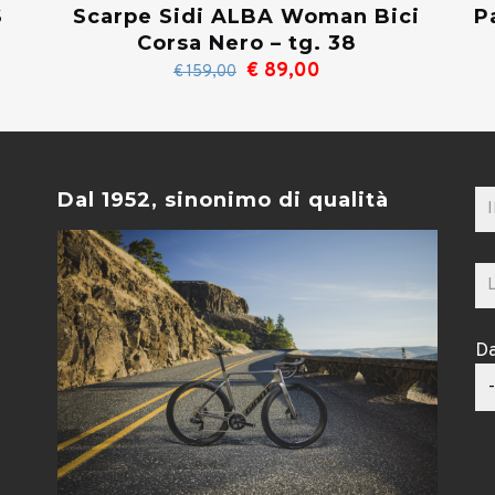
S
P
Scarpe Sidi ALBA Woman Bici
Corsa Nero – tg. 38
Il
Il
€
89,00
€
159,00
prezzo
prezzo
originale
attuale
era:
è:
€ 159,00.
€ 89,00.
Dal 1952, sinonimo di qualità
Da