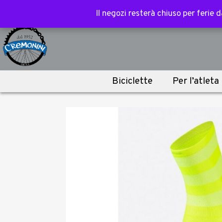
Spedizione gratuita sopra i 100€ per acce
Il negozi resterà chiuso per ferie
Il negozi resterà chiuso per ferie
Biciclette
Per l’atleta