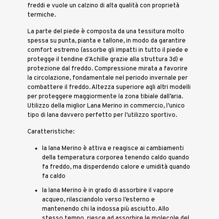
freddi e vuole un calzino di alta qualità con proprietà
termiche.
La parte del piede è composta da una tessitura molto
spessa su punta, pianta e tallone, in modo da garantire
comfort estremo (assorbe gli impatti in tutto il piede e
protegge il tendine d’Achille grazie alla struttura 3d) e
protezione dal freddo. Compressione mirata a favorire
la circolazione, fondamentale nel periodo invernale per
combattere il freddo. Altezza superiore agli altri modelli
per proteggere maggiormente la zona tibiale dall’aria.
Utilizzo della miglior Lana Merino in commercio, l’unico
tipo di lana davvero perfetto per l’utilizzo sportivo.
Caratteristiche:
la lana Merino è attiva e reagisce ai cambiamenti
della temperatura corporea tenendo caldo quando
fa freddo, ma disperdendo calore e umidità quando
fa caldo
la lana Merino è in grado di assorbire il vapore
acqueo, rilasciandolo verso l’esterno e
mantenendo chi la indossa più asciutto. Allo
stesso tempo, riesce ad assorbire le molecole del