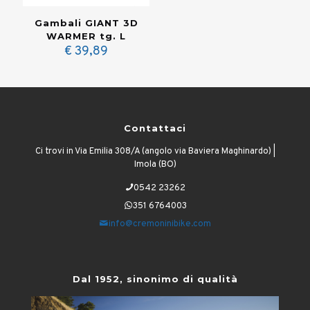
Gambali GIANT 3D
WARMER tg. L
€
39,89
Contattaci
Ci trovi in Via Emilia 308/A (angolo via Baviera Maghinardo) |
Imola (BO)
0542 23262
351 6764003
info@cremoninibike.com
Dal 1952, sinonimo di qualità