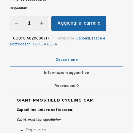
Disponibile
Cappellino
Aggiungi al carrello
sottocasco
GIANT
PROSHIELD
COD:
GIA820000717
Categorie:
Cappelli, fasce e
CYCLING
sottocaschi
,
PER L'ATLETA
CAP
quantità
Descrizione
Informazioni aggiuntive
Recensioni
0
GIANT PROSHIELD CYCLING CAP.
Cappellino unisex sottocasco.
Caratteristiche specifiche:
Taglia unica