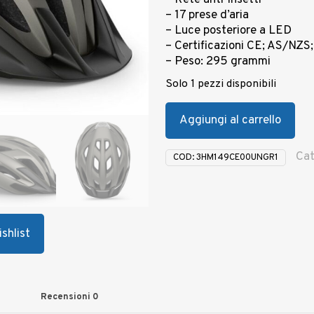
– Rete anti-insetti
– 17 prese d’aria
– Luce posteriore a LED
– Certificazioni CE; AS/NZS;
– Peso: 295 grammi
Solo 1 pezzi disponibili
Aggiungi al carrello
Cat
COD:
3HM149CE00UNGR1
shlist
Recensioni
0