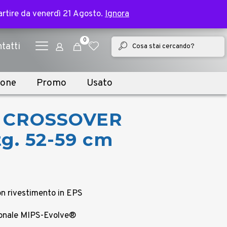
✕
e bike | Spedizione in 2 giorni lavorativi
partire da venerdì 21 Agosto.
partire da venerdì 21 Agosto.
Ignora
Ignora
0
tatti
ione
Promo
Usato
T CROSSOVER
tg. 52-59 cm
on rivestimento in EPS
zionale MIPS-Evolve®