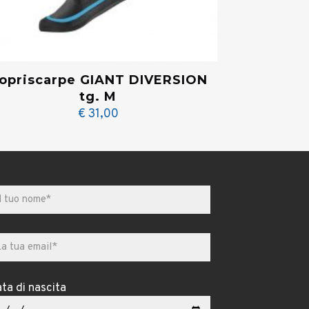
opriscarpe GIANT DIVERSION
tg. M
€
31,00
ta di nascita