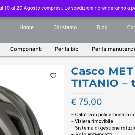
ssori, abbigliamento, componenti e sopra i 3.000€ per tutte l
 dal 10 al 20 Agosto compresi. Le spedizioni riprenderanno a 
 dal 10 al 20 Agosto compresi. Le spedizioni riprenderanno a 
Home
Chi siamo
Blog
Con
Componenti
Per la bici
Per la manutenz
Casco ME
TITANIO – 
€
75,00
– Calotta in policarbonato c
– Visiera rimovibile
– Sistema di gestione rota