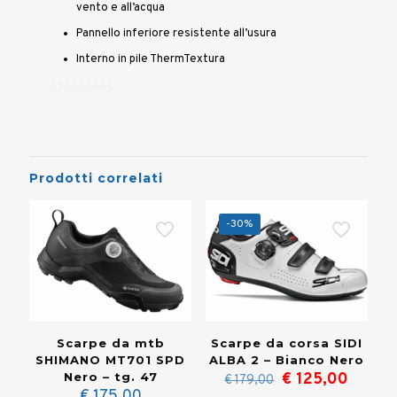
vento e all’acqua
Pannello inferiore resistente all’usura
Interno in pile ThermTextura
870000995
Prodotti correlati
-30%
Scarpe da mtb
Scarpe da corsa SIDI
SHIMANO MT701 SPD
ALBA 2 – Bianco Nero
Il
Il
Nero – tg. 47
€
125,00
€
179,00
prezzo
prezzo
€
175,00