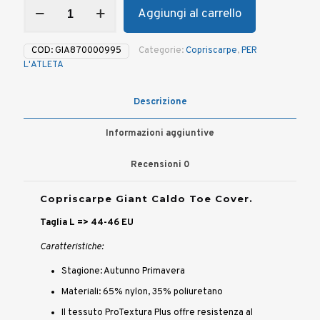
Puntali
Aggiungi al carrello
copriscarpe
GIANT
Caldo
COD:
GIA870000995
Categorie:
Copriscarpe
,
PER
Toe
L'ATLETA
Cover
tg.
L
Descrizione
quantità
Informazioni aggiuntive
Recensioni
0
Copriscarpe Giant Caldo Toe Cover.
Taglia L => 44-46 EU
Caratteristiche:
Stagione: Autunno Primavera
Materiali: 65% nylon, 35% poliuretano
Il tessuto ProTextura Plus offre resistenza al