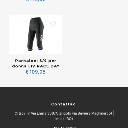
originale
attual
era:
è:
€ 179,00.
€ 125,
Pantaloni 3/4 per
donna LIV RACE DAY
€
109,95
Contattaci
Ci trovi in Via Emilia 308/A (angolo via Baviera Maghinardo) |
Imola (BO)