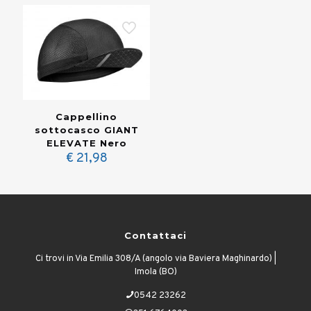
era:
è:
€ 159,00.
€ 89,00.
Cappellino
sottocasco GIANT
ELEVATE Nero
€
21,98
Contattaci
Ci trovi in Via Emilia 308/A (angolo via Baviera Maghinardo) |
Imola (BO)
0542 23262