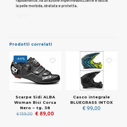
rapidamente, ha un’azione impermeabilizzante e lascia
la pelle morbida, idratata e protetta.
HIB/PGF
Prodotti correlati
-44%
Casco integrale
Scarpe Sidi ALBA
BLUEGRASS INTOX
Woman Bici Corsa
€
99,00
Nero – tg. 38
Il
Il
€
89,00
€
159,00
prezzo
prezzo
originale
attuale