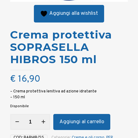
Aggiungi alla wishlist
Crema protettiva
SOPRASELLA
HIBROS 150 ml
€
16,90
– Crema protettiva lenitiva ad azione idratante
– 150 ml
Disponibile
Crema
Aggiungi al carrello
protettiva
SOPRASELLA
HIBROS
COD:
BARHIB/SS
Categorie:
Creme e oli corpo
,
PER