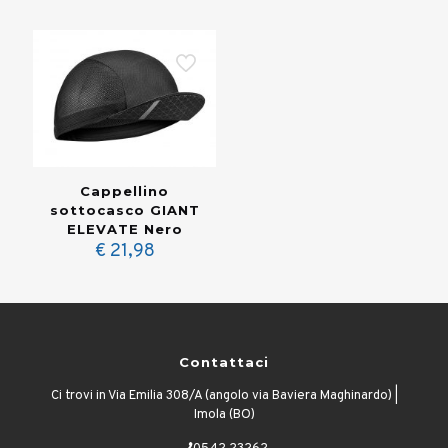
Cappellino
sottocasco GIANT
ELEVATE Nero
€
21,98
Contattaci
Ci trovi in Via Emilia 308/A (angolo via Baviera Maghinardo) |
Imola (BO)