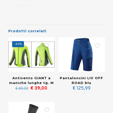
HIB/PGMO
Prodotti correlati
-43%
Antivento GIANT a
Pantaloncini LIV OFF
maniche lunghe tg. M
ROAD blu
Il
Il
€
39,00
€
125,99
€
69,00
prezzo
prezzo
originale
attuale
era:
è:
€ 69,00.
€ 39,00.