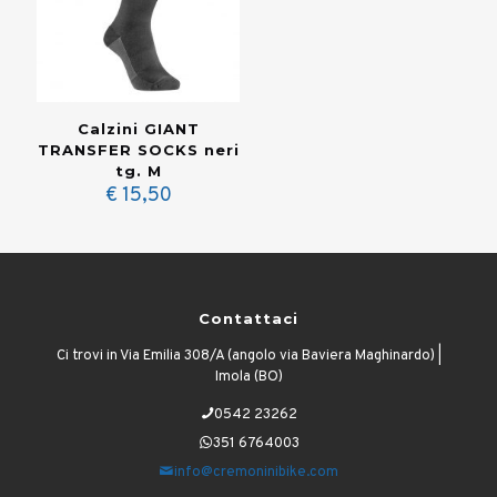
Calzini GIANT
TRANSFER SOCKS neri
tg. M
€
15,50
Contattaci
Ci trovi in Via Emilia 308/A (angolo via Baviera Maghinardo) |
Imola (BO)
0542 23262
351 6764003
info@cremoninibike.com