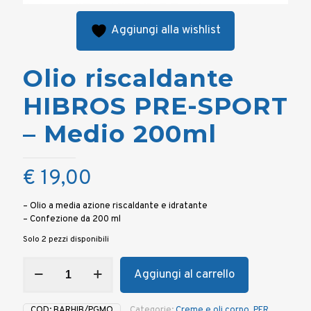
Aggiungi alla wishlist
Olio riscaldante
HIBROS PRE-SPORT
– Medio 200ml
€
19,00
– Olio a media azione riscaldante e idratante
– Confezione da 200 ml
Solo 2 pezzi disponibili
Olio
Aggiungi al carrello
riscaldante
HIBROS
PRE-
COD:
BARHIB/PGMO
Categorie:
Creme e oli corpo
,
PER