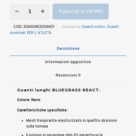
Guanti
Aggiungi al carrello
lunghi
BLUEGRASS
REACT
COD:
3GH008CE00NO1
Categorie:
Guanti estivi
,
Guanti
-
invernali
,
PER L'ATLETA
Nero
quantità
Descrizione
Informazioni aggiuntive
Recensioni
0
Guanti lunghi BLUEGRASS REACT.
Colore: Nero.
Caratteristiche specifiche:
Mesh traspirante elasticizzato in quattro direzioni
sulla tomaia
Il polsino in neoprene slim-fit garantisce la