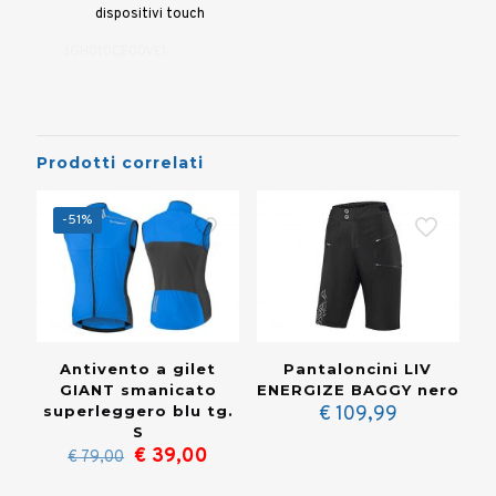
dispositivi touch
3GH010CE00VE1
Prodotti correlati
-51%
Antivento a gilet
Pantaloncini LIV
GIANT smanicato
ENERGIZE BAGGY nero
superleggero blu tg.
€
109,99
S
Il
Il
€
39,00
€
79,00
prezzo
prezzo