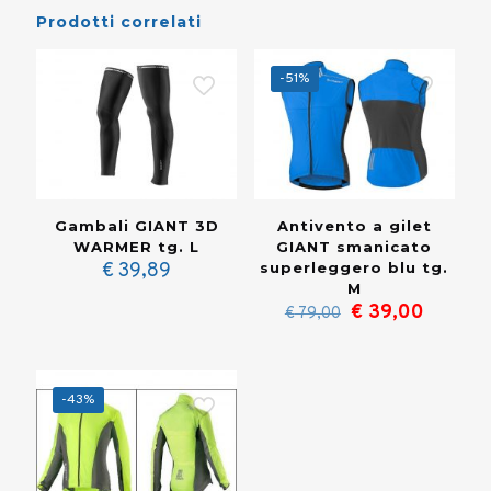
Prodotti correlati
-51%
Gambali GIANT 3D
Antivento a gilet
WARMER tg. L
GIANT smanicato
€
39,89
superleggero blu tg.
M
Il
Il
€
39,00
€
79,00
prezzo
prezzo
originale
attuale
era:
è:
€ 79,00.
€ 39,00
-43%