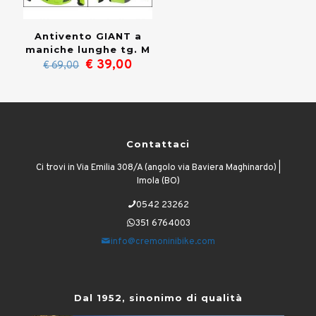
Antivento GIANT a
maniche lunghe tg. M
Il
Il
€
39,00
€
69,00
prezzo
prezzo
originale
attuale
era:
è:
€ 69,00.
€ 39,00.
Contattaci
Ci trovi in Via Emilia 308/A (angolo via Baviera Maghinardo) |
Imola (BO)
0542 23262
351 6764003
info@cremoninibike.com
Dal 1952, sinonimo di qualità