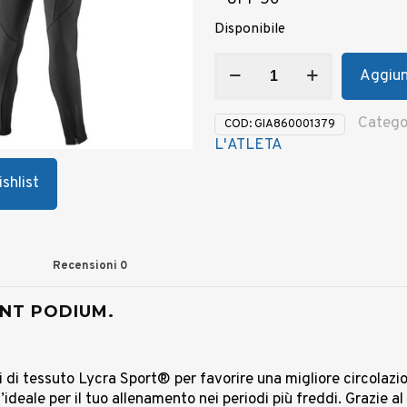
– UPF 50
Disponibile
Salopette
Aggiung
lunga
termica
GIANT
Catego
COD:
GIA860001379
PODIUM
L'ATLETA
tg.
L
shlist
quantità
Recensioni
0
IANT PODIUM.
di tessuto Lycra Sport® per favorire una migliore circolazio
ideale per il tuo allenamento nei periodi più freddi. Grazie a