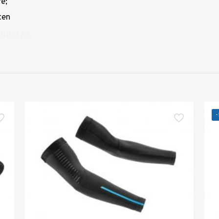
e;
ten
0001379
-