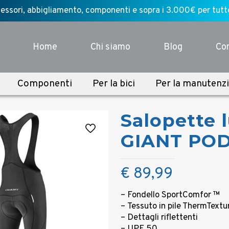
ssori, abbigliamento, componenti e sopra i 3.000€ per tutte l
Home
Chi siamo
Blog
Con
Componenti
Per la bici
Per la manutenz
Salopette 
GIANT POD
€
89,99
– Fondello SportComfor ™
– Tessuto in pile ThermTextu
– Dettagli riﬂettenti