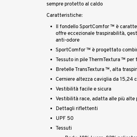
sempre protetto al caldo
Caratteristiche:
Il fondello SportComfor ™ è caratt
offre eccezionale traspirabilità, ges
anti-odore
SportComfor ™ è progettato combina
Tessuto in pile ThermTextura ™ per tr
Bretelle TransTextura ™, alta traspir
Cerniere altezza caviglia da 15,24 
Vestibilità facile e sicura
Vestibilità race, adatta alle più alt
Dettagli riﬂettenti
UPF 50
Tessuti