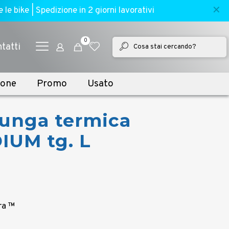
✕
e bike | Spedizione in 2 giorni lavorativi
0
tatti
ione
Promo
Usato
lunga termica
IUM tg. L
ra ™