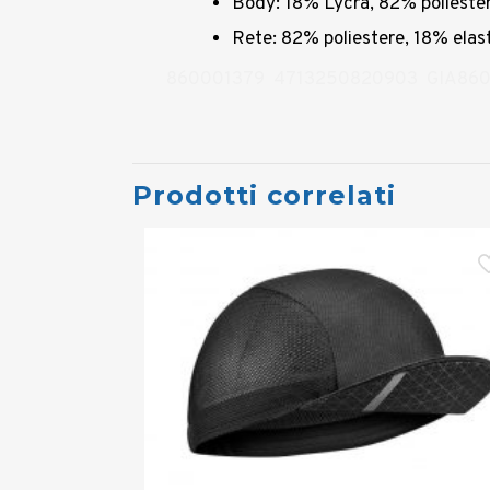
Body: 18% Lycra, 82% poliester
Rete: 82% poliestere, 18% elas
860001379 4713250820903 GIA86
Prodotti correlati