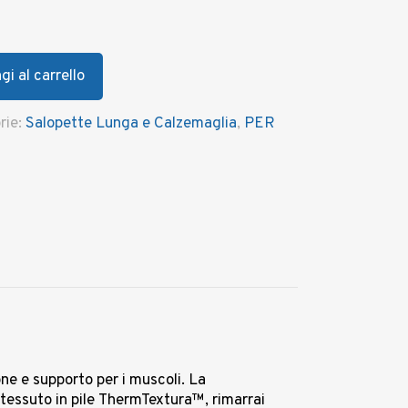
i al carrello
rie:
Salopette Lunga e Calzemaglia
,
PER
ne e supporto per i muscoli. La
l tessuto in pile ThermTextura™, rimarrai