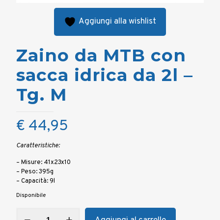
Aggiungi alla wishlist
Zaino da MTB con
sacca idrica da 2l –
Tg. M
€
44,95
Caratteristiche:
– Misure: 41x23x10
– Peso: 395g
– Capacità: 9l
Disponibile
Zaino