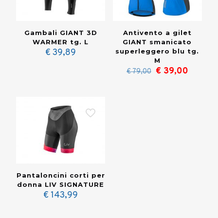
Gambali GIANT 3D
Antivento a gilet
WARMER tg. L
GIANT smanicato
€
39,89
superleggero blu tg.
M
Il
Il
€
39,00
€
79,00
prezzo
prezzo
originale
attuale
era:
è:
€ 79,00.
€ 39,00
Pantaloncini corti per
donna LIV SIGNATURE
€
143,99