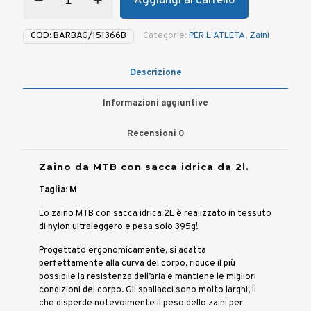
Aggiungi al carrello
da
MTB
con
COD:
BARBAG/151366B
Categorie:
PER L'ATLETA
,
Zaini
sacca
idrica
da
Descrizione
2l
-
Informazioni aggiuntive
Tg.
M
quantità
Recensioni
0
Zaino da MTB con sacca idrica da 2l.
Taglia: M
Lo zaino MTB con sacca idrica 2L è realizzato in tessuto
di nylon ultraleggero e pesa solo 395g!
Progettato ergonomicamente, si adatta
perfettamente alla curva del corpo, riduce il più
possibile la resistenza dell’aria e mantiene le migliori
condizioni del corpo. Gli spallacci sono molto larghi, il
che disperde notevolmente il peso dello zaini per