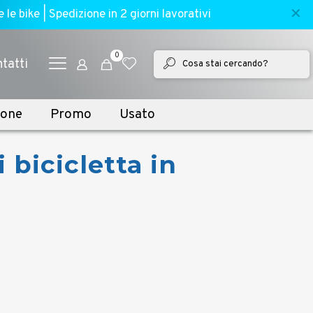
✕
e bike | Spedizione in 2 giorni lavorativi
0
tatti
ione
Promo
Usato
 bicicletta in