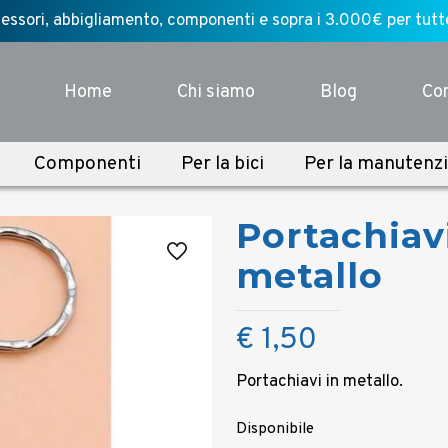
ssori, abbigliamento, componenti e sopra i 3.000€ per tutte l
Home
Chi siamo
Blog
Con
Componenti
Per la bici
Per la manutenz
Portachiavi
metallo
€
1,50
Portachiavi in metallo.
Disponibile