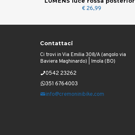
LUMENS luce rossa posterio
€
26,99
Contattaci
Ci trovi in Via Emilia 308/A (angolo via
Baviera Maghinardo) | Imola (BO)
0542 23262
351 6764003
info@cremoninibike.com