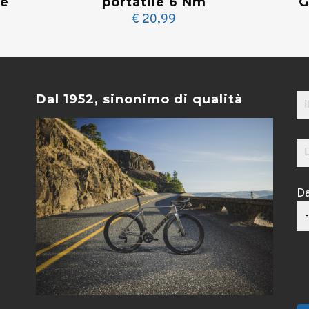
re
portatile 6 Nm
G
€
20,99
Dal 1952, sinonimo di qualità
Da