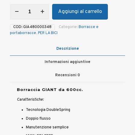
Borraccia
Aggiungi al carrello
GIANT
da
600
COD:
GIA480000348
Categorie:
Borracce e
cc
portaborracce
,
PER LA BICI
BPA
FREE
-
Descrizione
Nera
quantità
Informazioni aggiuntive
Recensioni
0
Borraccia GIANT da 600cc.
Caratteristiche:
Tecnologia DoubleSpring
Doppio flusso
Manutenzione semplice