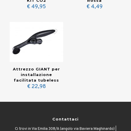
KIT CO2
Rossa
€
49,95
€
4,49
Attrezzo GIANT per
installazione
facilitata tubeless
€
22,98
Contattaci
Ci trovi in Via Emilia 308/A (angolo via Baviera Maghinardo) |