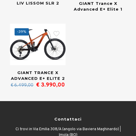
LIV LISSOM SLR 2
GIANT Trance X
Advanced E+ Elite 1
-39%
GIANT TRANCE X
ADVANCED E+ ELITE 2
Il
Il
€
3.990,00
€
6.499,00
prezzo
prezzo
originale
attuale
era:
è:
€ 6.499,00.
€ 3.990,00.
Contattaci
Ci trovi in Via Emilia 308/A (angolo via Baviera Maghinardo) |
Imola (BO)