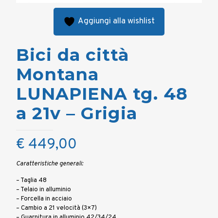
Aggiungi alla wishlist
Bici da città
Montana
LUNAPIENA tg. 48
a 21v – Grigia
€
449,00
Caratteristiche generali:
– Taglia 48
– Telaio in alluminio
– Forcella in acciaio
– Cambio a 21 velocità (3×7)
– Guarnitura in alluminio 42/34/24