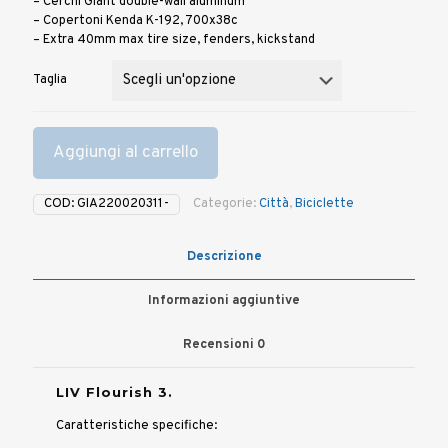
– Cerchi Giant double-wall aluminum
– Copertoni Kenda K-192, 700x38c
– Extra 40mm max tire size, fenders, kickstand
Taglia
Aggiungi al carrello
COD:
GIA220020311-
Categorie:
Città
,
Biciclette
Descrizione
Informazioni aggiuntive
Recensioni
0
LIV Flourish 3.
Caratteristiche specifiche: