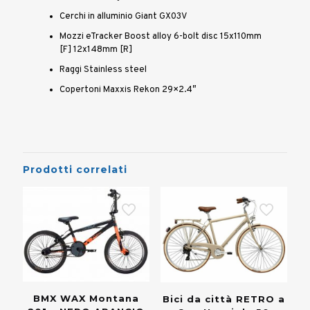
Cerchi in alluminio Giant GX03V
Mozzi eTracker Boost alloy 6-bolt disc 15x110mm
[F] 12x148mm [R]
Raggi Stainless steel
Copertoni Maxxis Rekon 29×2.4″
Prodotti correlati
BMX WAX Montana
Bici da città RETRO a