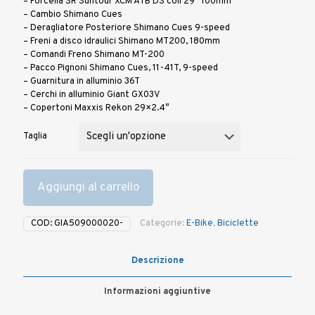
– Forcella SR Suntour XCM ATB DS coil 29″ 100mm
– Cambio Shimano Cues
– Deragliatore Posteriore Shimano Cues 9-speed
– Freni a disco idraulici Shimano MT200, 180mm
– Comandi Freno Shimano MT-200
– Pacco Pignoni Shimano Cues, 11-41T, 9-speed
– Guarnitura in alluminio 36T
– Cerchi in alluminio Giant GX03V
– Copertoni Maxxis Rekon 29×2.4″
Taglia
Aggiungi al carrello
COD:
GIA509000020-
Categorie:
E-Bike
,
Biciclette
Descrizione
Informazioni aggiuntive