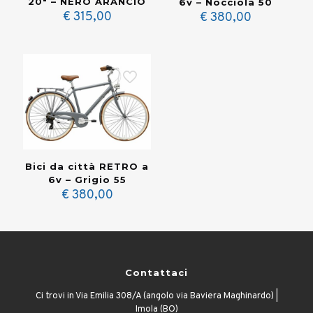
20″ – NERO ARANCIO
6v – Nocciola 50
€
315,00
€
380,00
Bici da città RETRO a
6v – Grigio 55
€
380,00
Contattaci
Ci trovi in Via Emilia 308/A (angolo via Baviera Maghinardo) |
Imola (BO)