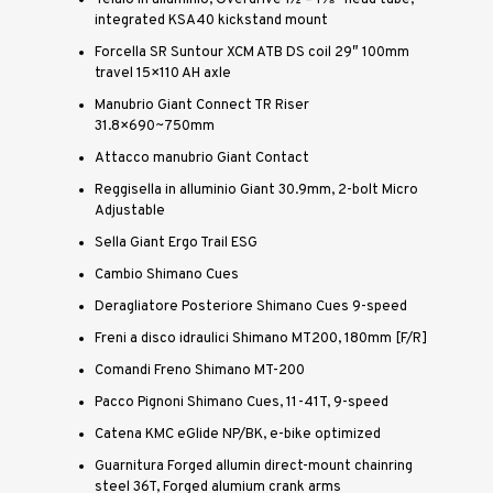
Telaio in alluminio, Overdrive 1½ – 1⅛” head tube,
integrated KSA40 kickstand mount
Forcella SR Suntour XCM ATB DS coil 29″ 100mm
travel 15×110 AH axle
Manubrio Giant Connect TR Riser
31.8×690~750mm
Attacco manubrio Giant Contact
Reggisella in alluminio Giant 30.9mm, 2-bolt Micro
Adjustable
Sella Giant Ergo Trail ESG
Cambio Shimano Cues
Deragliatore Posteriore Shimano Cues 9-speed
Freni a disco idraulici Shimano MT200, 180mm [F/R]
Comandi Freno Shimano MT-200
Pacco Pignoni Shimano Cues, 11-41T, 9-speed
Catena KMC eGlide NP/BK, e-bike optimized
Guarnitura Forged allumin direct-mount chainring
steel 36T, Forged alumium crank arms