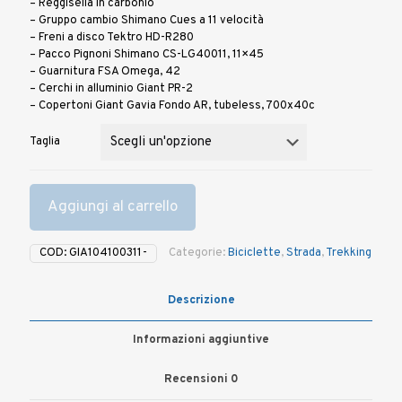
– Reggisella in carbonio
– Gruppo cambio Shimano Cues a 11 velocità
– Freni a disco Tektro HD-R280
– Pacco Pignoni Shimano CS-LG40011, 11×45
– Guarnitura FSA Omega, 42
– Cerchi in alluminio Giant PR-2
– Copertoni Giant Gavia Fondo AR, tubeless, 700x40c
Taglia
Aggiungi al carrello
COD:
GIA104100311-
Categorie:
Biciclette
,
Strada
,
Trekking
Descrizione
Informazioni aggiuntive
Recensioni
0