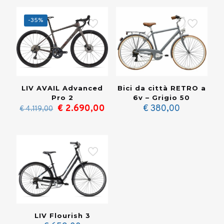
-35%
LIV AVAIL Advanced
Bici da città RETRO a
Pro 2
6v – Grigio 50
Il
Il
€
2.690,00
€
380,00
€
4.119,00
prezzo
prezzo
originale
attuale
era:
è:
€ 4.119,00.
€ 2.690,00.
LIV Flourish 3