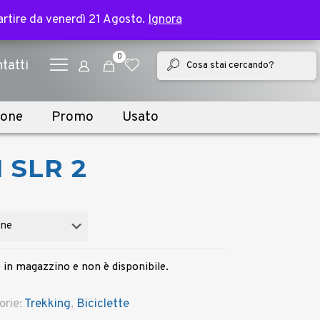
✕
e bike | Spedizione in 2 giorni lavorativi
partire da venerdì 21 Agosto.
partire da venerdì 21 Agosto.
Ignora
Ignora
0
tatti
ione
Promo
Usato
 SLR 2
 in magazzino e non è disponibile.
orie:
Trekking
,
Biciclette