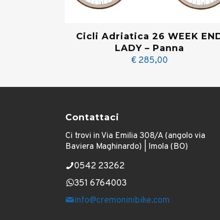
Cicli Adriatica 26 WEEK EN
LADY – Panna
€
285,00
Contattaci
Ci trovi in Via Emilia 308/A (angolo via
Baviera Maghinardo) | Imola (BO)
0542 23262
351 6764003
info@cremoninibike.com