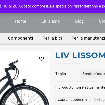
ssori, abbigliamento, componenti e sopra i 3.000€ per tutte l
 dal 10 al 20 Agosto compresi. Le spedizioni riprenderanno a 
 dal 10 al 20 Agosto compresi. Le spedizioni riprenderanno a 
Home
Chi siamo
Blog
Con
Componenti
Per la bici
Per la manutenz
LIV LISSOM
Taglia
Il prodotto non è attualmente
Categ
COD:
GIA220605814-