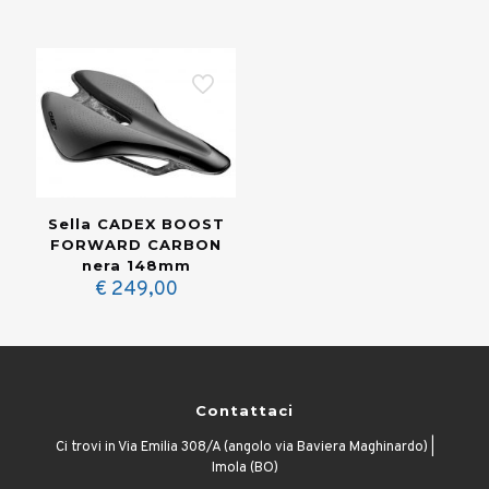
Sella CADEX BOOST
FORWARD CARBON
nera 148mm
€
249,00
Contattaci
Ci trovi in Via Emilia 308/A (angolo via Baviera Maghinardo) |
Imola (BO)