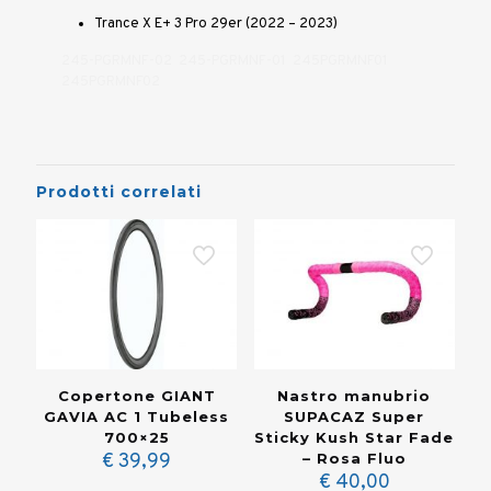
Trance X E+ 3 Pro 29er (2022 – 2023)
245-PGRMNF-02 245-PGRMNF-01 245PGRMNF01
245PGRMNF02
Prodotti correlati
Copertone GIANT
Nastro manubrio
GAVIA AC 1 Tubeless
SUPACAZ Super
700×25
Sticky Kush Star Fade
€
39,99
– Rosa Fluo
€
40,00