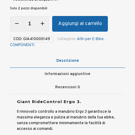
Solo 2 pezzi disponibili
Comando
Aggiungi al carrello
GIANT
RideControl
Ergo
COD:
GIA410000149
Categorie:
Altri per E-Bike
,
3
COMPONENTI
quantità
Descrizione
Informazioni aggiuntive
Recensioni
0
Giant RideControl Ergo 3.
Il rinnovato controllo a manubrio Ergo 3 garantisce la
massima eleganza e pulizia al manubrio della tua ebike,
senza compromettere minimamente la facilità di
accesso ai comandi.