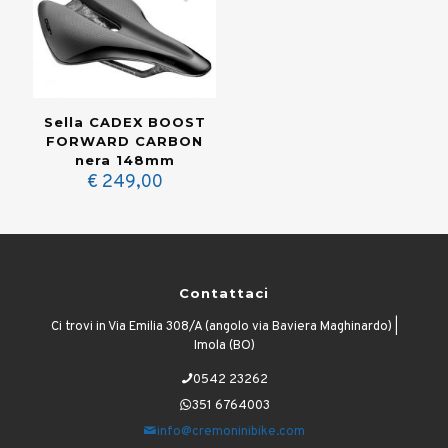
Sella CADEX BOOST
FORWARD CARBON
nera 148mm
€
249,00
Contattaci
Ci trovi in Via Emilia 308/A (angolo via Baviera Maghinardo) |
Imola (BO)
0542 23262
351 6764003
info@cremoninibike.com