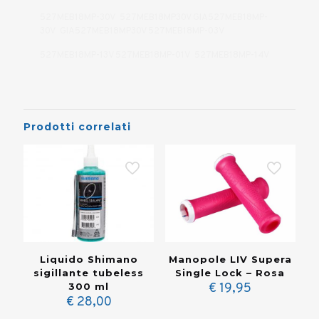
527MEB18MP-30V 527MEB18MP30V GIA527MEB18MP-
30V GIA527MEB18MP30V 527MEB18MP-03V
527MEB18MP-13V 527MEB18MP-01V 527MEB18MP-14V
Prodotti correlati
Liquido Shimano
Manopole LIV Supera
sigillante tubeless
Single Lock – Rosa
300 ml
€
19,95
€
28,00