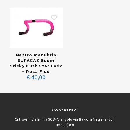
Nastro manubrio
SUPACAZ Super
Sticky Kush Star Fade
– Rosa Fluo
€
40,00
Contattaci
Ci trovi in Via Emilia 308/A (angolo via Baviera Maghinardo) |
Imola (BO)