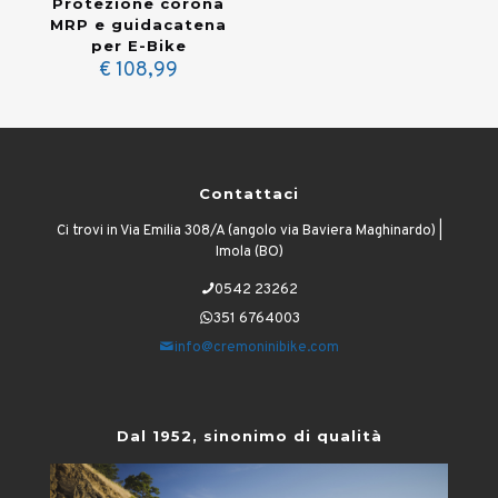
Protezione corona
MRP e guidacatena
per E-Bike
€
108,99
Contattaci
Ci trovi in Via Emilia 308/A (angolo via Baviera Maghinardo) |
Imola (BO)
0542 23262
351 6764003
info@cremoninibike.com
Dal 1952, sinonimo di qualità