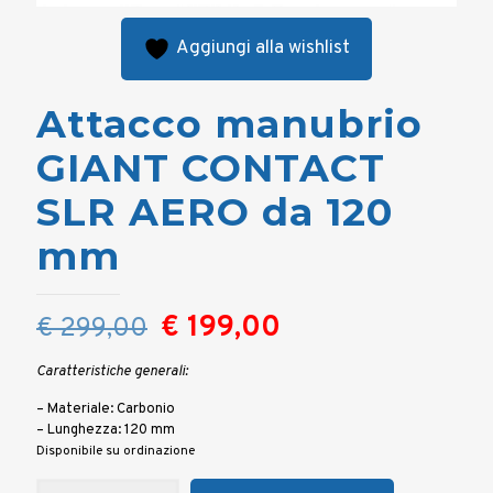
Aggiungi alla wishlist
Attacco manubrio
GIANT CONTACT
SLR AERO da 120
mm
Il
Il
€
199,00
€
299,00
prezzo
prezzo
Caratteristiche generali:
originale
attuale
– Materiale: Carbonio
era:
è:
– Lunghezza: 120 mm
€ 299,00.
€ 199,00.
Disponibile su ordinazione
Attacco