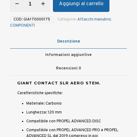
Aggiungi al carrello
manubrio
GIANT
CONTACT
COD:
GIA170000175
Categorie:
Attacchi manubrio
,
SLR
COMPONENTI
AERO
da
120
Descrizione
mm
quantità
Informazioni aggiuntive
Recensioni
0
GIANT CONTACT SLR AERO STEM.
Caratteristiche specifiche:
Materiale: Carbonio
Lunghezza: 120 mm
Compatibile con PROPEL ADVANCED DISC
Compatibile con PROPEL ADVANCED PRO e PROPEL
ADVANCED SL dal 2019 compreso in poi