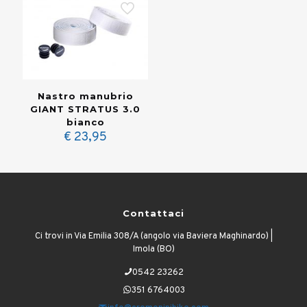
Nastro manubrio
GIANT STRATUS 3.0
bianco
€
23,95
Contattaci
Ci trovi in Via Emilia 308/A (angolo via Baviera Maghinardo) |
Imola (BO)
0542 23262
351 6764003