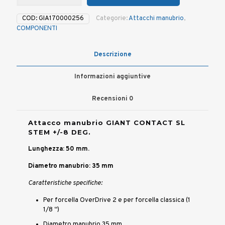
GIANT
CONTACT
COD:
GIA170000256
Categorie:
Attacchi manubrio
,
SL
COMPONENTI
STEM
35x50
mm
Descrizione
quantità
Informazioni aggiuntive
Recensioni
0
Attacco manubrio GIANT CONTACT SL
STEM +/-8 DEG.
Lunghezza: 50 mm.
Diametro manubrio: 35 mm
Caratteristiche specifiche:
Per forcella OverDrive 2 e per forcella classica (1
1/8 “)
Diametro manubrio 35 mm