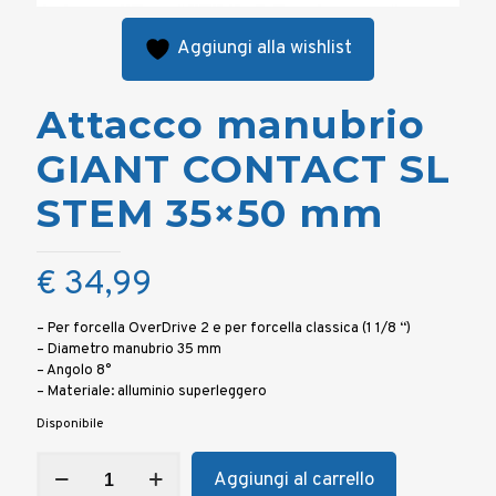
Aggiungi alla wishlist
Attacco manubrio
GIANT CONTACT SL
STEM 35×50 mm
€
34,99
– Per forcella OverDrive 2 e per forcella classica (1 1/8 “)
– Diametro manubrio 35 mm
– Angolo 8°
– Materiale: alluminio superleggero
Disponibile
Attacco
Aggiungi al carrello
manubrio