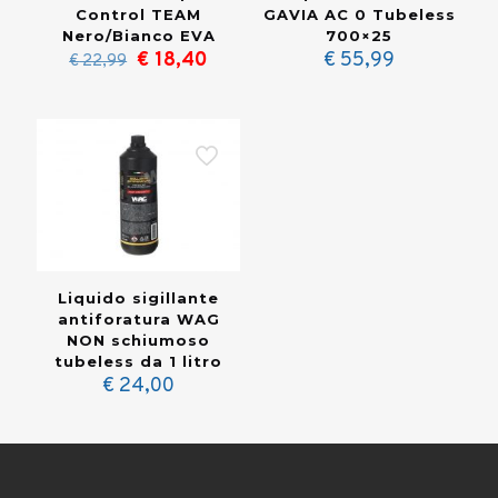
GAVIA AC 0 Tubeless
Control TEAM
700×25
Nero/Bianco EVA
Il
Il
€
55,99
€
18,40
€
22,99
prezzo
prezzo
originale
attuale
era:
è:
€ 22,99.
€ 18,40.
Liquido sigillante
antiforatura WAG
NON schiumoso
tubeless da 1 litro
€
24,00