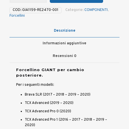
per
cambio
COD:
GIA1159-RE2470-001
Categorie:
COMPONENTI
,
posteriore
Forcellini
TCX
e
BRAVA
Descrizione
quantità
Informazioni aggiuntive
Recensioni
0
Forcellino GIANT per cambio
posteriore.
Per i seguenti modelli:
Brava SLR (2017 – 2018 – 2019 – 2020)
TCX Advanced (2019 – 2020)
TCX Advanced Pro 0 (2020)
TCX Advanced Pro 1 (2016 – 2017 – 2018 – 2019 –
2020)