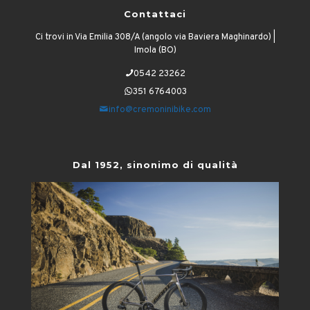
Contattaci
Ci trovi in Via Emilia 308/A (angolo via Baviera Maghinardo) |
Imola (BO)
0542 23262
351 6764003
info@cremoninibike.com
Dal 1952, sinonimo di qualità