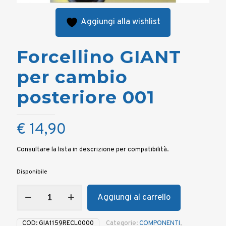
Aggiungi alla wishlist
Forcellino GIANT
per cambio
posteriore 001
€
14,90
Consultare la lista in descrizione per compatibilità.
Disponibile
Forcellino
Aggiungi al carrello
GIANT
per
cambio
COD:
GIA1159RECL0000
Categorie:
COMPONENTI
,