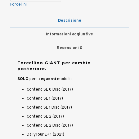
posteriore
Forcellini
001
quantità
Descrizione
Informazioni aggiuntive
Recensioni
0
Forcellino GIANT per cambio
posteriore.
SOLO
per i
seguenti
modelli:
Contend SL 0 Disc (2017)
Contend SL 1 (2017)
Contend SL 1 Disc (2017)
Contend SL 2 (2017)
Contend SL 2 Disc (2017)
DailyTour E+ 1 (2021)