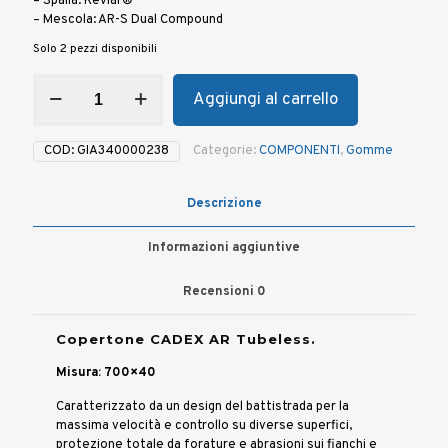
– Spalla: Kevlar®
– Mescola: AR-S Dual Compound
Solo 2 pezzi disponibili
Copertone
Aggiungi al carrello
CADEX
AR
Tubeless
COD:
GIA340000238
Categorie:
COMPONENTI
,
Gomme
700x40
quantità
Descrizione
Informazioni aggiuntive
Recensioni
0
Copertone CADEX AR Tubeless.
Misura: 700×40
Caratterizzato da un design del battistrada per la
massima velocità e controllo su diverse superfici,
protezione totale da forature e abrasioni sui fianchi e