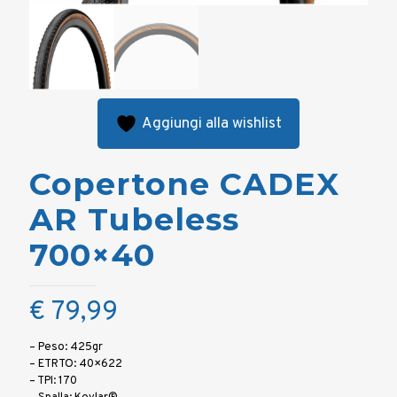
Aggiungi alla wishlist
Copertone CADEX
AR Tubeless
700×40
€
79,99
– Peso: 425gr
– ETRTO: 40×622
– TPI: 170