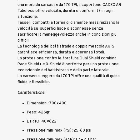
una morbida carcassa da 170 TPI, il copertone CADEX AR
Tubeless offre velocità, durata e conformità in ogni
situazione.
Tasselli compatti a forma di diamante massimizzano la
velocità su superfici lisce o sconnesse senza
sacrificare la maneggevolezza anche in condizioni più
difficili.
La tecnologia del battistrada a doppia mescola AR-S
garantisce efficienza, durata e aderenza totali.
La protezione contro le forature Dual Shield combina
Race Shield+ e X-Shield è perfetta per una protezione
eccezionale del battistrada e della parte laterale.
La carcassa leggera da 170 TPI offre una qualità di guida
fluida e flessibile.
Caratteristiche:
Dimensioni: 700x40C
Peso: 425gr
ETRTO: 40×622
Pressione min-max (PSI): 25-60 psi
Pressione min-max (BAR): 1.7 – 4.1 bar