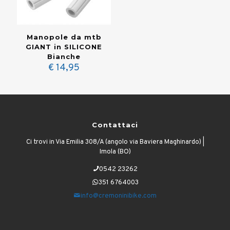
Manopole da mtb
GIANT in SILICONE
Bianche
€
14,95
Contattaci
Ci trovi in Via Emilia 308/A (angolo via Baviera Maghinardo) |
Imola (BO)
0542 23262
351 6764003
info@cremoninibike.com