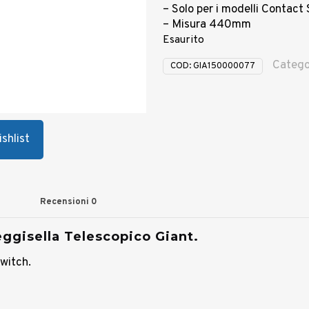
– Solo per i modelli Contact
– Misura 440mm
Esaurito
Catego
COD:
GIA150000077
shlist
Recensioni
0
eggisella Telescopico Giant.
Switch.