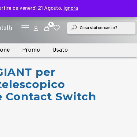
✕
e bike | Spedizione in 2 giorni lavorativi
partire da venerdì 21 Agosto.
partire da venerdì 21 Agosto.
Ignora
Ignora
0
tatti
ione
Promo
Usato
GIANT per
 telescopico
e Contact Switch