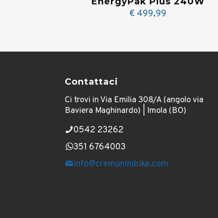
EnergyPak Plus 240W
€
499,99
Contattaci
Ci trovi in Via Emilia 308/A (angolo via
Baviera Maghinardo) | Imola (BO)
0542 23262
351 6764003
info@cremoninibike.com