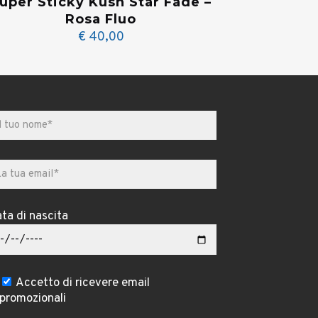
uper Sticky Kush Star Fade –
Rosa Fluo
€
40,00
ta di nascita
Accetto di ricevere email
promozionali