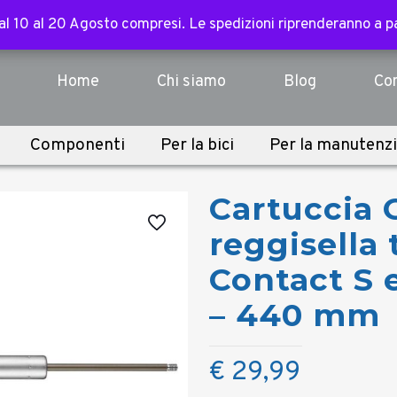
ssori, abbigliamento, componenti e sopra i 3.000€ per tutte l
 dal 10 al 20 Agosto compresi. Le spedizioni riprenderanno a 
 dal 10 al 20 Agosto compresi. Le spedizioni riprenderanno a 
Home
Chi siamo
Blog
Con
Componenti
Per la bici
Per la manutenz
Cartuccia 
reggisella
Contact S 
– 440 mm
€
29,99