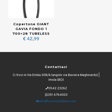
Copertone GIANT
GAVIA FONDO 1
700×28 TUBELESS
€
42,99
Contattaci
Ci trovi in Via Emilia 308/A (angolo via Baviera Maghinardo) |
Imola (BO)
0542 23262
351 6764003
info@cremoninibike.com