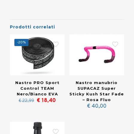
Prodotti correlati
-20%
Nastro manubrio
Nastro PRO Sport
SUPACAZ Super
Control TEAM
Sticky Kush Star Fade
Nero/Bianco EVA
Il
Il
– Rosa Fluo
€
18,40
€
22,99
prezzo
prezzo
€
40,00
originale
attuale
era:
è:
€ 22,99.
€ 18,40.