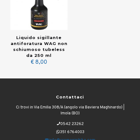
Liquido sigillante
antiforatura WAG non
schiumoso tubeless
da 250 ml
€
8,00
Contattaci
Ci trovi in Via Emilia 308/A (angolo via Baviera Maghinardo) |
Imola (BO)
0542 23262
351 6764003