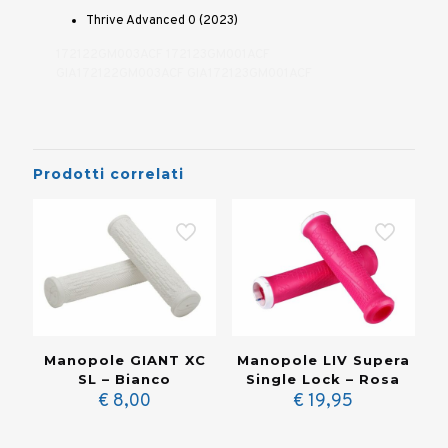
Thrive Advanced 0 (2023)
172122GM003ACF 172123GM001ACF
GIA172122GM003ACF GIA172123GM001ACF
Prodotti correlati
Manopole GIANT XC
Manopole LIV Supera
SL – Bianco
Single Lock – Rosa
€
8,00
€
19,95