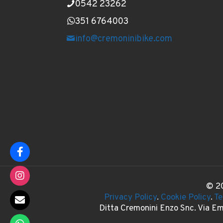
0542 23262
351 6764003
info@cremoninibike.com
© 20
Privacy Policy
.
Cookie Policy
.
Te
Ditta Cremonini Enzo Snc. Via E