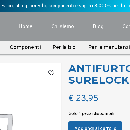
ssori, abbigliamento, componenti e sopra i 3.000€ per tutte l
Home
Chi siamo
Blog
Con
Componenti
Per la bici
Per la manutenz
ANTIFURT
SURELOCK
€
23,95
Solo 1 pezzi disponibili
Aggiungi al carrello