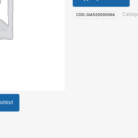
Catego
COD:
GIA520000066
shlist