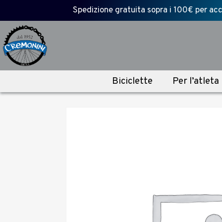
Spedizione gratuita sopra i 100€ per acce
Biciclette
Per l’atleta