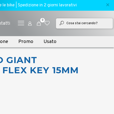
✕
e bike | Spedizione in 2 giorni lavorativi
0
tatti
ione
Promo
Usato
O GIANT
 FLEX KEY 15MM