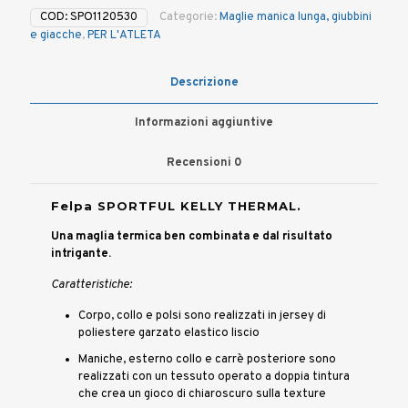
SPORTFUL
COD:
SPO1120530
Categorie:
Maglie manica lunga, giubbini
KELLY
e giacche
,
PER L'ATLETA
THERMAL
quantità
Descrizione
Informazioni aggiuntive
Recensioni
0
Felpa SPORTFUL KELLY THERMAL.
Una maglia termica ben combinata e dal risultato
intrigante.
Caratteristiche:
Corpo, collo e polsi sono realizzati in jersey di
poliestere garzato elastico liscio
Maniche, esterno collo e carrè posteriore sono
realizzati con un tessuto operato a doppia tintura
che crea un gioco di chiaroscuro sulla texture