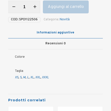
FELPA
Aggiungi al carrello
DONNA
SPORTFUL
KELLY
COD:
SPO1122506
Categoria:
Novità
THERMAL
quantità
Informazioni aggiuntive
Recensioni
0
Colore
Taglia
XS
,
S
,
M
,
L
,
XL
,
XXL
,
XXXL
Prodotti correlati