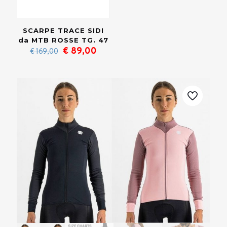
SCARPE TRACE SIDI
da MTB ROSSE TG. 47
Il
Il
€
89,00
€
169,00
prezzo
prezzo
originale
attuale
era:
è:
€ 169,00.
€ 89,00.