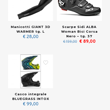
Manicotti GIANT 3D
Scarpe Sidi ALBA
WARMER tg. L
Woman Bici Corsa
€
28,00
Nero – tg. 37
Il
Il
€
89,00
€
159,00
prezzo
prezzo
originale
attuale
era:
è:
€ 159,00.
€ 89,0
Casco integrale
BLUEGRASS INTOX
€
99,00