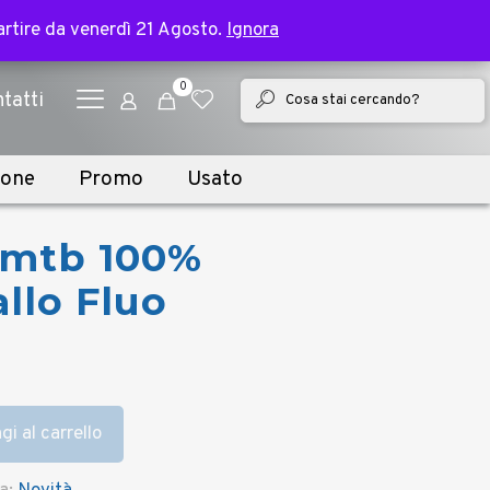
✕
e bike | Spedizione in 2 giorni lavorativi
partire da venerdì 21 Agosto.
partire da venerdì 21 Agosto.
Ignora
Ignora
0
tatti
ione
Promo
Usato
 mtb 100%
llo Fluo
i al carrello