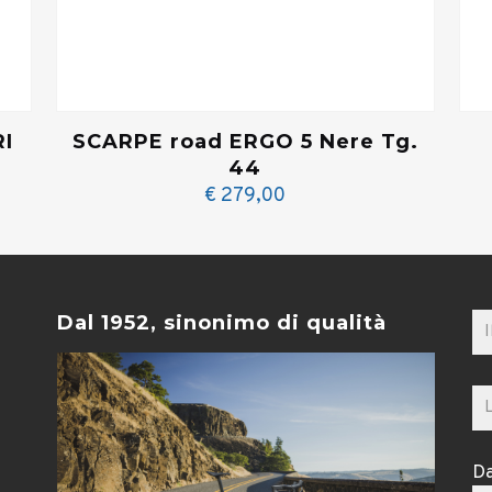
I
SCARPE road ERGO 5 Nere Tg.
44
€
279,00
Dal 1952, sinonimo di qualità
Da