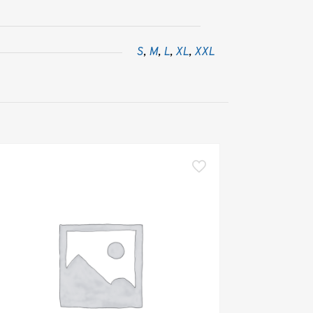
S
,
M
,
L
,
XL
,
XXL