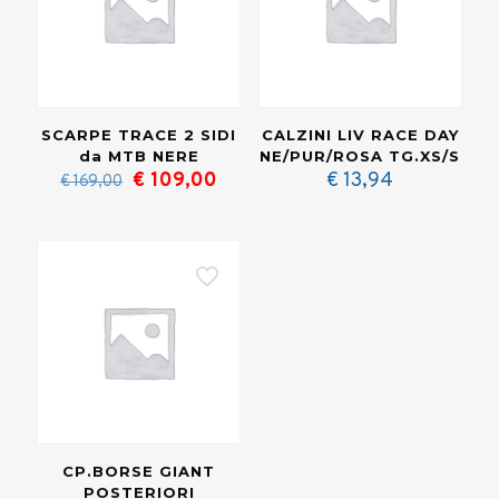
SCARPE TRACE 2 SIDI
CALZINI LIV RACE DAY
da MTB NERE
NE/PUR/ROSA TG.XS/S
Il
Il
€
109,00
€
13,94
€
169,00
prezzo
prezzo
originale
attuale
era:
è:
€ 169,00.
€ 109,00.
CP.BORSE GIANT
POSTERIORI