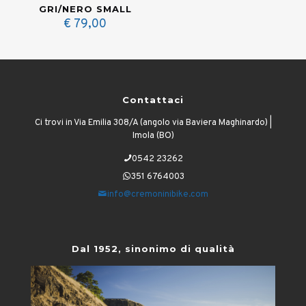
GRI/NERO SMALL
€
79,00
Contattaci
Ci trovi in Via Emilia 308/A (angolo via Baviera Maghinardo) |
Imola (BO)
0542 23262
351 6764003
info@cremoninibike.com
Dal 1952, sinonimo di qualità