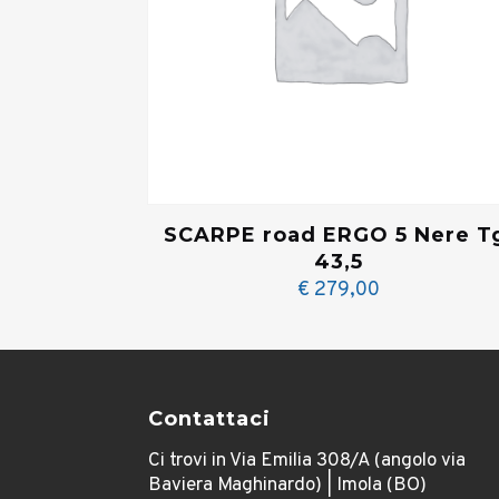
SCARPE road ERGO 5 Nere T
43,5
€
279,00
Contattaci
Ci trovi in Via Emilia 308/A (angolo via
Baviera Maghinardo) | Imola (BO)