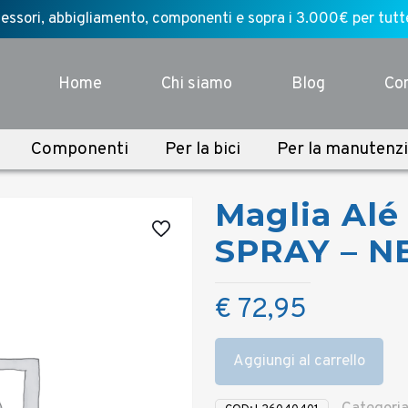
ssori, abbigliamento, componenti e sopra i 3.000€ per tutte l
Home
Chi siamo
Blog
Con
Componenti
Per la bici
Per la manutenz
Maglia Alé
SPRAY – N
€
72,95
Aggiungi al carrello