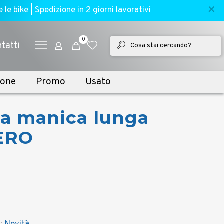
✕
e bike | Spedizione in 2 giorni lavorativi
0
tatti
ione
Promo
Usato
 a manica lunga
ERO