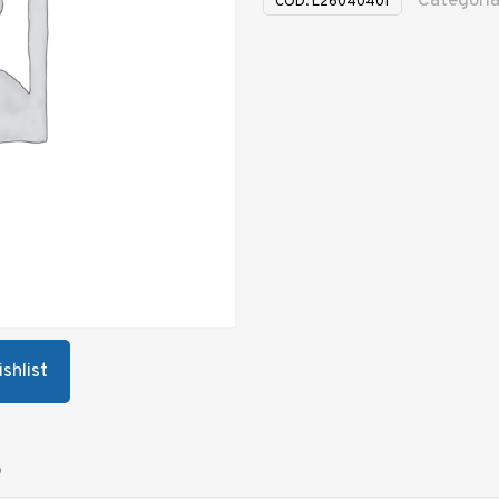
Categori
COD:
L26040401
shlist
0