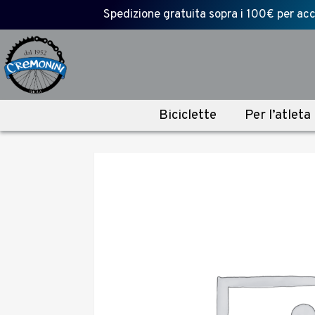
Spedizione gratuita sopra i 100€ per acce
Biciclette
Per l’atleta