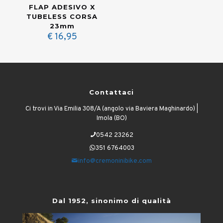
FLAP ADESIVO X
TUBELESS CORSA
23mm
€
16,95
Contattaci
Ci trovi in Via Emilia 308/A (angolo via Baviera Maghinardo) |
Imola (BO)
0542 23262
351 6764003
info@cremoninibike.com
Dal 1952, sinonimo di qualità